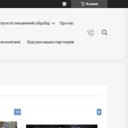
Кошик
луги по механічній обробці
Про нас
ни компанії
Відгуки наших партнерів
10
8