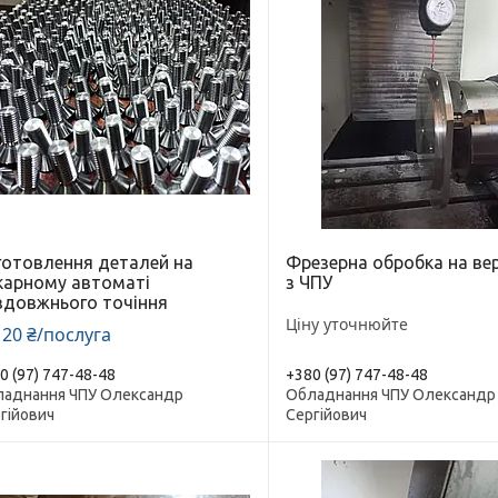
готовлення деталей на
Фрезерна обробка на ве
карному автоматі
з ЧПУ
здовжнього точіння
Ціну уточнюйте
 20 ₴/послуга
0 (97) 747-48-48
+380 (97) 747-48-48
аднання ЧПУ Олександр
Обладнання ЧПУ Олександр
гійович
Сергійович