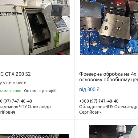
G СТХ 200 S2
Фрезерна обробка на 4х
осьовому обробному це
у уточнюйте
від 300 ₴
 замовлення
Оптом і в роздріб
0 (97) 747-48-48
+380 (97) 747-48-48
аднання ЧПУ Олександр
Обладнання ЧПУ Олександр
гійович
Сергійович