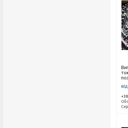
Ви
то
по
від
+38
Обл
Сер