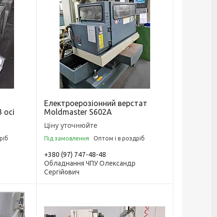
Електроерозіонний верстат
 осі
Moldmaster S602A
Ціну уточнюйте
ріб
Під замовлення
Оптом і в роздріб
+380 (97) 747-48-48
Обладнання ЧПУ Олександр
Сергійович