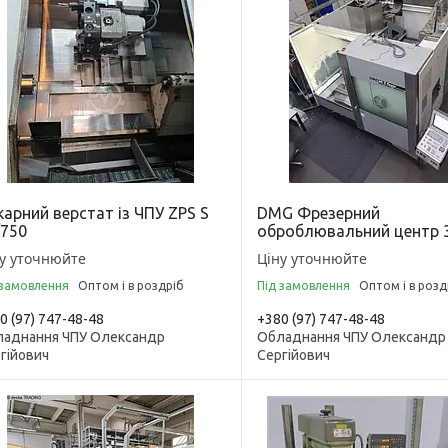
арний верстат із ЧПУ ZPS S
DMG Фрезерний
/750
оброблювальний центр 3
у уточнюйте
Ціну уточнюйте
 замовлення
Оптом і в роздріб
Під замовлення
Оптом і в розд
0 (97) 747-48-48
+380 (97) 747-48-48
аднання ЧПУ Олександр
Обладнання ЧПУ Олександр
гійович
Сергійович