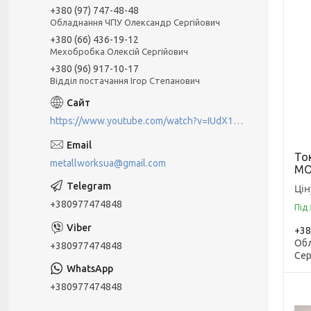
+380 (97) 747-48-48
Обладнання ЧПУ Олександр Сергійович
+380 (66) 436-19-12
Мехобробка Олексій Сергійович
+380 (96) 917-10-17
Відділ постачання Ігор Степанович
https://www.youtube.com/watch?v=IUdX11ngS5M
То
metallworksua@gmail.com
MO
Цін
+380977474848
Під
+38
Обл
+380977474848
Сер
+380977474848