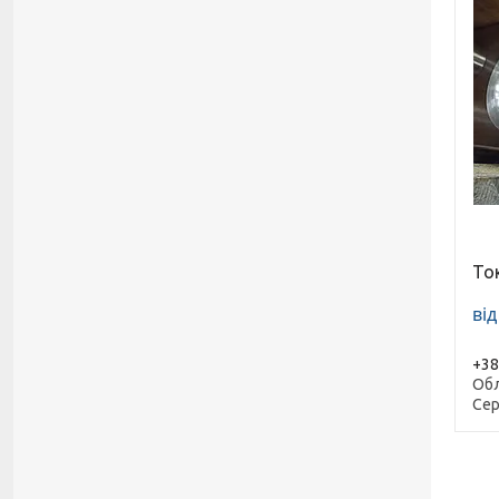
То
від
+38
Обл
Сер