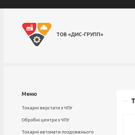
ТОВ «ДИС-ГРУПП»
Т
Токарні верстати з ЧПУ
Обробні центри з ЧПУ
Токарні автомати поздовжнього