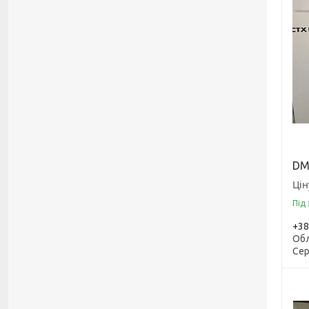
DM
Цін
Під
+38
Обл
Сер