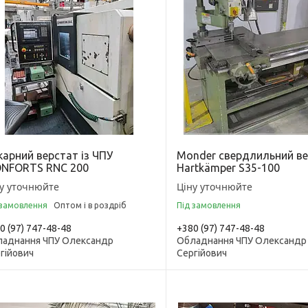
карний верстат із ЧПУ
Monder свердлильний в
NFORTS RNC 200
Hartkämper S35-100
у уточнюйте
Ціну уточнюйте
 замовлення
Оптом і в роздріб
Під замовлення
0 (97) 747-48-48
+380 (97) 747-48-48
аднання ЧПУ Олександр
Обладнання ЧПУ Олександр
гійович
Сергійович