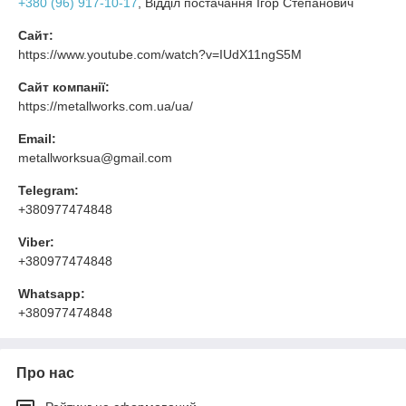
+380 (96) 917-10-17
, Відділ постачання Ігор Степанович
Сайт:
https://www.youtube.com/watch?v=IUdX11ngS5M
Сайт компанії:
https://metallworks.com.ua/ua/
Email:
metallworksua@gmail.com
Telegram:
+380977474848
Viber:
+380977474848
Whatsapp:
+380977474848
Про нас