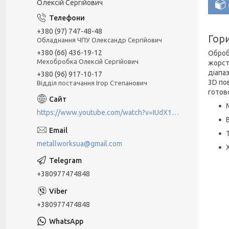
Олексій Сергійович
+380 (97) 747-48-48
Гор
Обладнання ЧПУ Олександр Сергійович
+380 (66) 436-19-12
Оброб
Мехобробка Олексій Сергійович
жорст
діапа
+380 (96) 917-10-17
3D по
Відділ постачання Ігор Степанович
готово
https://www.youtube.com/watch?v=IUdX11ngS5M
metallworksua@gmail.com
+380977474848
+380977474848