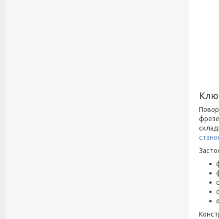
Ключ
Повор
фрезе
склад
стано
Засто
Конст