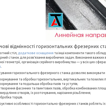
ові відмінності горизонтальних фрезерних ст
отний стіл,
додаткове оснащення
та інші компоненти такого обла
рний станок для розв'язання виробничих задач. Виконання важких 
ної геометрії, організація серійного виробництва — у всіх цих сфе
к
.
сування горизонтального фрезерного станка дозволяє виконувати та
формування та обробка горизонтальних, вертикальних та похилих 
формування та подальша обробка пазів та уступів;
створення фасонних та гвинтових пазів, обробка комбінованих площ
свердління отворів, їх розточування, нарізання різьблення;
обробка торців.
руктивні особливості горизонтально-фрезерних станків роблять ї