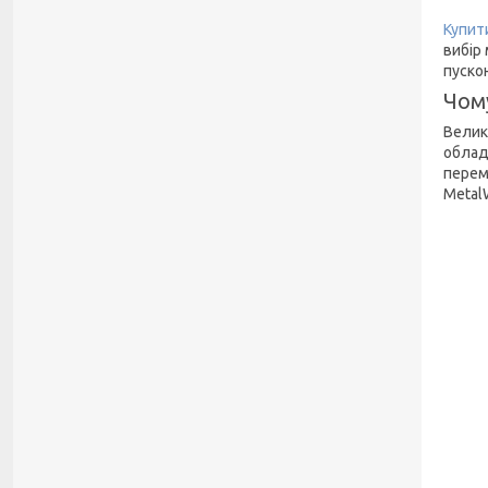
Купит
вибір
пуско
Чому
Велик
облад
перем
Metal