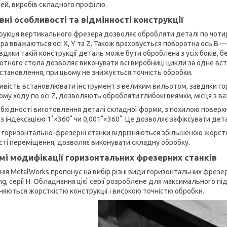
ей, виробів складного профілю.
вні особливості та відмінності конструкції
рукція вертикального фрезера дозволяє обробляти деталі по чоти
ра вважаються осі X, Y та Z. Також враховується поворотна ось B 
авдяки такій конструкції деталь може бути оброблена з усіх боків, 
отного стола дозволяє виконувати всі виробниці цикли за одне вст
становлення, при цьому не знижується точність обробки.
вість встановлювати інструмент з великим вильотом, завдяки г
ому ходу по осі Z, дозволяють обробляти глибокі виямки, місця з 
обхідності виготовлення деталі складної форми, з похилою повер
з індексацією 1˚×360˚ чи 0,001˚×360˚. Це дозволяє зафіксувати дет
 горизонтально-фрезерні станки відрізняються збільшеною жорсткі
сті переміщення, дозволяє виконувати складну обробку.
мі модифікації горизонтальних фрезерних станків
нія MetalWorks пропонує на вибір різні види горизонтальних фрез
ng, серії H. Обладнання цієї серії розроблене для максимального 
зняються жорсткістю конструкції і високою точністю обробки.