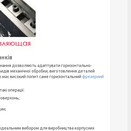
анків
днання дозволяють адаптувати горизонтально-
видів механічної обробки, виготовлення деталей
рах має високий попит саме горизонтальний
фрезерний
кі операції:
поверхонь;
ин;
х ідеальним вибором для виробництва корпусних