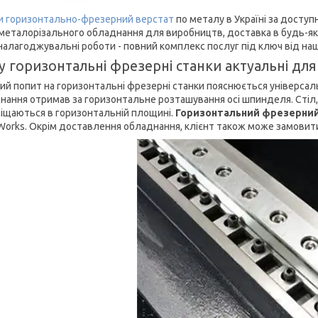
и горизонтально-фрезерний верстат
по металу в Україні за доступ
 металорізального обладнання для виробництв, доставка в будь-яки
налагоджувальні роботи - повний комплекс послуг під ключ від нашо
 горизонтальні фрезерні станки актуальні дл
ий попит на горизонтальні фрезерні станки пояснюється універсал
нання отримав за горизонтальне розташування осі шпинделя. Стіл, 
іщаються в горизонтальній площині.
Горизонтальний фрезерний 
Works. Окрім доставлення обладнання, клієнт також може замовит