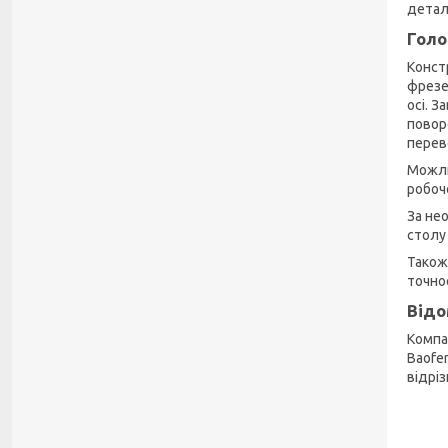
детал
Голо
Конст
фрезе
осі. З
повор
перев
Можли
робоч
За не
столу 
Також
точно
Відо
Компа
Baofe
відрі