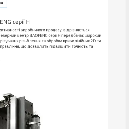
ня
NG серії H
ктивності виробничого процесу, відрізняється
резерний центр BAOFENG серії H передбачає широкий
різування різьблення та обробка криволінійних 2D та
равління, що дозволить підвищити точність та
.