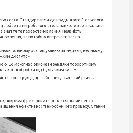
рьох осях. Стандартними для будь-якого 3-осьового
— це обертання робочого стола навколо вертикальної
без зняття та перевстановлення. Наявність
ановлення, не потрібно витрачати час на
оризонтальному розташуванню шпинделя, великому
важким доступом.
хнею, це можливо виконати завдяки поворотному
аль в зоні обробки під будь-яким кутом.
стю конструкції, що забезпечує високий рівень
ерів, зокрема фрезерний оброблювальний центр
підвищення ефективності виробничого процесу. Станки