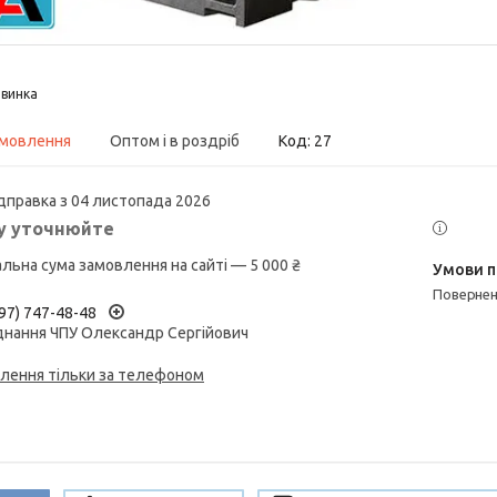
винка
амовлення
Оптом і в роздріб
Код:
27
дправка з 04 листопада 2026
у уточнюйте
альна сума замовлення на сайті — 5 000 ₴
поверне
97) 747-48-48
нання ЧПУ Олександр Сергійович
лення тільки за телефоном