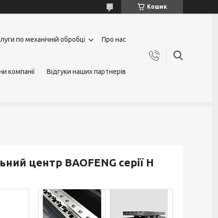
Кошик
луги по механічній обробці
Про нас
ни компанії
Відгуки наших партнерів
ний центр BAOFENG серії H