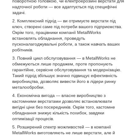
поворотною головкою, чи електроерозійні верстати для
надточної роботи — все адаптується під специфічні
задачі.
Комплексний підхід — ви отримуєте верстати під
ключ, створені саме під потреби вашого підприємства.
Окрім того, працівники компанії MetallWorks
встановлять обладнання, проведуть
пусконалагоджувальні роботи, а також навчать ваших
робітників.
Повний цикл обслуговування — в MetallWorks не
обмежуються лише продажем, проте пропонують
гарантійне, сервісне обслуговування та модернізацію.
Такий підхід збільшує значно підвищує ефективність
виробництва, дозволяє вивести його в лідери ринку
металообробки.
Економічна вигода — власне виробництво з
кастомними верстатами дозволяє встановлювати
вигідні ціни без посередників. Окрім того, кастомне
обладнання знижує кількість похибок, завдяки
оптимізації процесів.
Розширений спектр можливостей — в компанії
MetallWorks виготовляють не лише верстати, але й