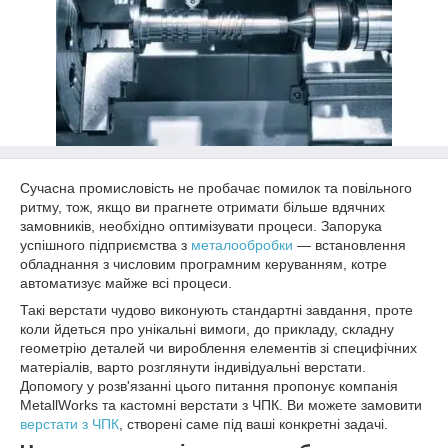
Сучасна промисловість не пробачає помилок та повільного
ритму, тож, якщо ви прагнете отримати більше вдячних
замовників, необхідно оптимізувати процеси. Запорука
успішного підприємства з
металообробки
— встановлення
обладнання з числовим програмним керуванням, котре
автоматизує майже всі процеси.
Такі верстати чудово виконують стандартні завдання, проте
коли йдеться про унікальні вимоги, до прикладу, складну
геометрію деталей чи вироблення елементів зі специфічних
матеріалів, варто розглянути індивідуальні верстати.
Допомогу у розв'язанні цього питання пропонує компанія
MetallWorks та кастомні верстати з ЧПК. Ви можете замовити
верстати з ЧПК
, створені саме під ваші конкретні задачі.