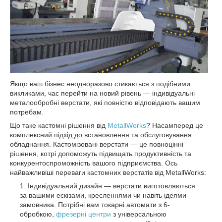
Якщо ваш бізнес неодноразово стикається з подібними
викликами, час перейти на новий рівень — індивідуальні
металообробні верстати, які повністю відповідають вашим
потребам.
Що таке кастомні рішення від
MetallWorks
? Насамперед це
комплексний підхід до встановлення та обслуговування
обладнання. Кастомізовані верстати — це повноцінні
рішення, котрі допоможуть підвищать продуктивність та
конкурентоспроможність вашого підприємства. Ось
найважливіші переваги кастомних верстатів від MetallWorks:
Індивідуальний дизайн — верстати виготовляються
за вашими ескізами, кресленнями чи навіть ідеями
замовника. Потрібні вам токарні автомати з 6-
обробкою,
фрезерні центри
з універсальною