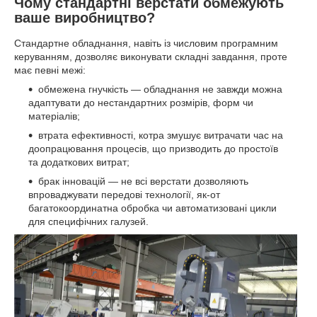
Чому стандартні верстати обмежують
ваше виробництво?
Стандартне обладнання, навіть із числовим програмним
керуванням, дозволяє виконувати складні завдання, проте
має певні межі:
обмежена гнучкість — обладнання не завжди можна
адаптувати до нестандартних розмірів, форм чи
матеріалів;
втрата ефективності, котра змушує витрачати час на
доопрацювання процесів, що призводить до простоїв
та додаткових витрат;
брак інновацій — не всі верстати дозволяють
впроваджувати передові технології, як-от
багатокоординатна обробка чи автоматизовані цикли
для специфічних галузей.