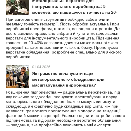
Металорізальні верстати для
інструментального виробництва: 5
моделей, що підвищують точність на 20-
40%
При виготовленні інструментів необхідно забезпечити
ідеальну точність геометрії. Якість обробки актуальна і при
виробництві прес-форм, штампів, оснащення агрегатів. Для
цього важливо правильно вибрати й купити металорізальні
верстати для інструментального виробництва. Підвищення
точності на 20-40% дозволить досягти максимальної якості
продукції та істотно зменшити кількість браку. Пропонуємо
верстатне обладнання, розроблене спеціально для якісного
виробництва.
01.04.2026
Як грамотно спланувати парк
металорізального обладнання для
масштабування виробництва?
Розширення підприємства — раціональна перспектива, під
яку важливо заздалегідь планувати масштабування парку
металорізального обладнання. Інакше можуть виникнути
складнощі, які фактично буде складніше вирішити, ніж при
наявності грамотного прогнозування з опорою на тенденції,
фактори й можливі сценарії. Реально оцінити потреби вашого
підприємства та підібрати необхідне верстатне обладнання
— завдання, яке професійно виконають наші експерти.