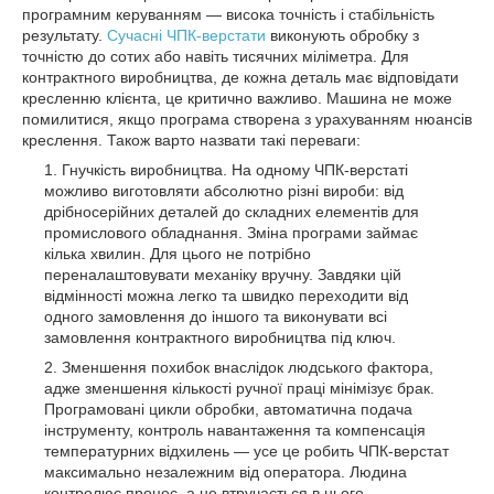
програмним керуванням — висока точність і стабільність
результату.
Сучасні ЧПК-верстати
виконують обробку з
точністю до сотих або навіть тисячних міліметра. Для
контрактного виробництва, де кожна деталь має відповідати
кресленню клієнта, це критично важливо. Машина не може
помилитися, якщо програма створена з урахуванням нюансів
креслення. Також варто назвати такі переваги:
Гнучкість виробництва. На одному ЧПК-верстаті
можливо виготовляти абсолютно різні вироби: від
дрібносерійних деталей до складних елементів для
промислового обладнання. Зміна програми займає
кілька хвилин. Для цього не потрібно
переналаштовувати механіку вручну. Завдяки цій
відмінності можна легко та швидко переходити від
одного замовлення до іншого та виконувати всі
замовлення контрактного виробництва під ключ.
Зменшення похибок внаслідок людського фактора,
адже зменшення кількості ручної праці мінімізує брак.
Програмовані цикли обробки, автоматична подача
інструменту, контроль навантаження та компенсація
температурних відхилень — усе це робить ЧПК-верстат
максимально незалежним від оператора. Людина
контролює процес, а не втручається в нього.