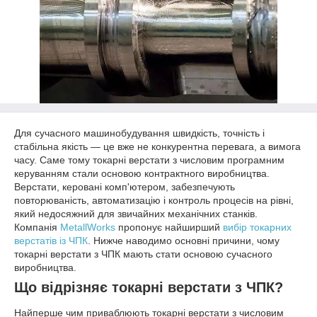
Для сучасного машинобудування швидкість, точність і
стабільна якість — це вже не конкурентна перевага, а вимога
часу. Саме тому токарні верстати з числовим програмним
керуванням стали основою контрактного виробництва.
Верстати, керовані комп'ютером, забезпечують
повторюваність, автоматизацію і контроль процесів на рівні,
який недосяжний для звичайних механічних станків.
Компанія
MetallWorks
пропонує найширший
вибір токарних
верстатів із ЧПК
. Нижче наводимо основні причини, чому
токарні верстати з ЧПК мають стати основою сучасного
виробництва.
Що відрізняє токарні верстати з ЧПК?
Найперше чим приваблюють токарні верстати з числовим