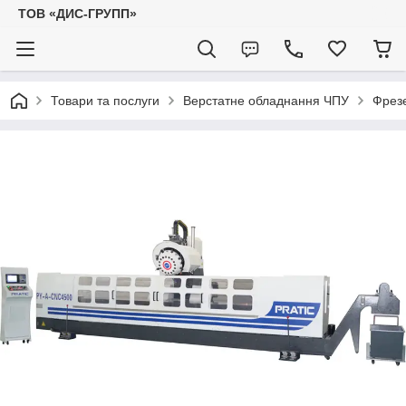
ТОВ «ДИС-ГРУПП»
Товари та послуги
Верстатне обладнання ЧПУ
Фрезе