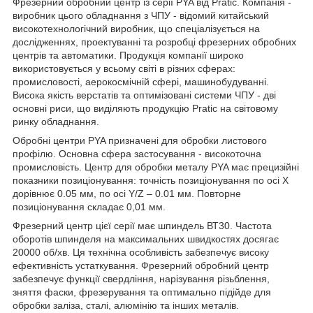
Фрезерний обробний центр із серії PYA від Pratic. Компанія -
виробник цього обладнання з ЧПУ - відомий китайський
високотехнологічний виробник, що спеціалізується на
дослідженнях, проектуванні та розробці фрезерних обробних
центрів та автоматики. Продукція компанії широко
використовується у всьому світі в різних сферах:
промисловості, аерокосмічній сфері, машинобудуванні.
Висока якість верстатів та оптимізовані системи ЧПУ - дві
основні риси, що виділяють продукцію Pratic на світовому
ринку обладнання.
Обробні центри PYA призначені для обробки листового
профілю. Основна сфера застосування - високоточна
промисловість. Центр для обробки металу PYA має прецизійні
показники позиціонування: точність позиціонування по осі Х
дорівнює 0.05 мм, по осі Y/Z – 0.01 мм. Повторне
позиціонування складає 0,01 мм.
Фрезерний центр цієї серії має шпиндель ВТ30. Частота
оборотів шпинделя на максимальних швидкостях досягає
20000 об/хв. Ця технічна особливість забезпечує високу
ефективність устаткування. Фрезерний обробний центр
забезпечує функції свердління, нарізування різьблення,
зняття фаски, фрезерування та оптимально підійде для
обробки заліза, сталі, алюмінію та інших металів.