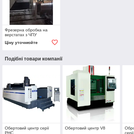
Фрезерна обробка на
верстатах з ЧПУ
Ціну уточнюйте
Подібні товари компанії
Обертовий центр серії
Обертовий центр V8
Обр
РНС
сері