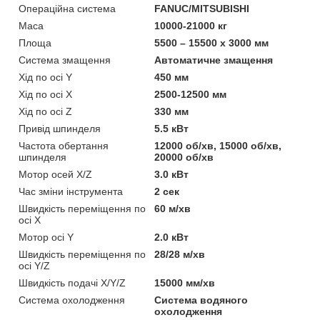
Операційна система
FANUC/MITSUBISHI
Маса
10000-21000 кг
Площа
5500 – 15500 х 3000 мм
Система змащення
Автоматичне змащення
Хід по осі Y
450 мм
Хід по осі Х
2500-12500 мм
Хід по осі Z
330 мм
Привід шпинделя
5.5 кВт
Частота обертання
12000 об/хв, 15000 об/хв,
шпинделя
20000 об/хв
Мотор осей X/Z
3.0 кВт
Час зміни інструмента
2 сек
Швидкість переміщення по
60 м/хв
осі Х
Мотор осі Y
2.0 кВт
Швидкість переміщення по
28/28 м/хв
осі Y/Z
Швидкість подачі X/Y/Z
15000 мм/хв
Система охолодження
Система водяного
охолодження