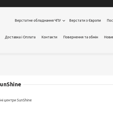
Верстатне обладнання ЧПУ
Верстати з Європи
Пос
Доставка і Оплата
Контакти
Повернення та обмін
Нови
unShine
ні центри SunShine