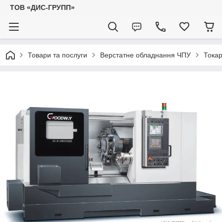
ТОВ «ДИС-ГРУПП»
Товари та послуги
Верстатне обладнання ЧПУ
Токар