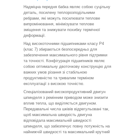
Надміцна передня бабка являє собою суцільну
деталь, посилену теплорозподільними
ребрами, які можуть посилювати теплове
випромінювання, мінімізувати теплове
зміщення та знижувати похибку термічної
деформації.
Над високоточними підшипниками класу P4
(клас 7) збираються безпосередньо для
забезпечення максимального рівня підтримки
та точності. Конфігурація підшипників являє
собою оптимальну двоточкову конструкцію для
важких умов різання зі стабільною
продуктивністю та тривалим терміном
експлуатації з високою точністю.
Спеціалізований високопродуктивний двигун
шпинделя з ремінним приводом може знизити
вплив тепла, що виділяється двигуном.
Передавальні числа шківів відрегульовані так,
щоб максимальна швидкість двигуна
відповідала максимальній швидкості
шпинделя, що забезпечує повну потужність на
найнижчій швидкості та максимальний крутний