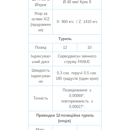
Ø 40 мм/ Крок 8
Ø/крок
Упор за
осями X/Z
X: 960 кгс / Z: 1410 кгс
(продовжен
ня)
Турель
Позиці
12
10
Індексувал
Серводвигун змінного
ьний диск
струму FANUC
Швидкість
0,3 сек. поруч/ 0,5 сек.
індексуван
180 градусів (один крок)
ня
Позиціювання: ±
0,00069°,
Точність
повторюваність: ±
0,00027°.
Приводна 12-позиційна турель
(опція)
Макс.