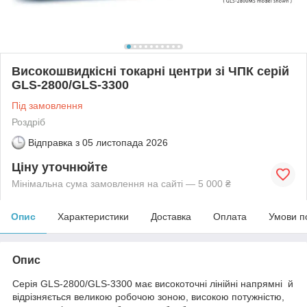
Високошвидкісні токарні центри зі ЧПК серій
GLS-2800/GLS-3300
Під замовлення
Роздріб
Відправка з
05 листопада 2026
Ціну уточнюйте
Мінімальна сума замовлення на сайті — 5 000 ₴
Опис
Характеристики
Доставка
Оплата
Умови п
Опис
Серія GLS-2800/GLS-3300 має високоточні лінійні напрямні й
відрізняється великою робочою зоною, високою потужністю,