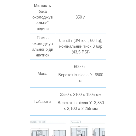
Місткість
бака
охолоджув
350 л
альної
рідини
Помпа
0,5 кВт (3/4 к.с., 60 Гц),
охолоджув
номінальний тиск 3 бар
альної ріди
(43,5 PSI)
ни/тиск
6000 кг
Маса
Верстат із віссю Y: 6500
кг
3350 х 2100 х 1905 мм
Габарити
Верстат із віссю Y: 3,350
x 2,100 x 2,255 мм