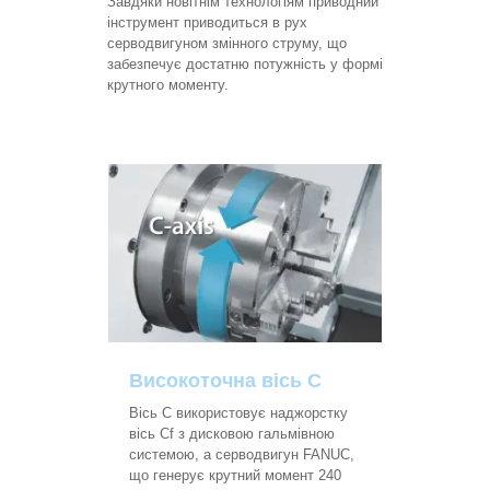
Завдяки новітнім технологіям приводний
інструмент приводиться в рух
серводвигуном змінного струму, що
забезпечує достатню потужність у формі
крутного моменту.
Високоточна вісь С
Вісь C використовує наджорстку
вісь Cf з дисковою гальмівною
системою, а серводвигун FANUC,
що генерує крутний момент 240