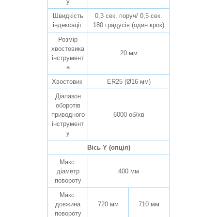
у
Швидкість
0,3 сек. поруч/ 0,5 сек.
індексації
180 градусів (один крок)
Розмір
хвостовика
20 мм
інструмент
а
Хвостовик
ER25 (Ø16 мм)
Діапазон
оборотів
приводного
6000 об/хв
інструмент
у
Вісь Y (опція)
Макс.
діаметр
400 мм
повороту
Макс.
довжина
720 мм
710 мм
повороту