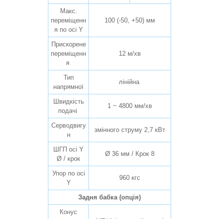
Макс.
переміщенн
100 (-50, +50) мм
я по осі Y
Прискорене
переміщенн
12 м/хв
я
Тип
лінійна
напрямної
Швидкість
1 ~ 4800 мм/хв
подачі
Серводвигу
змінного струму 2,7 кВт
н
ШГП осі Y
Ø 36 мм / Крок 8
Ø / крок
Упор по осі
960 кгс
Y
Задня бабка (опція)
Конус