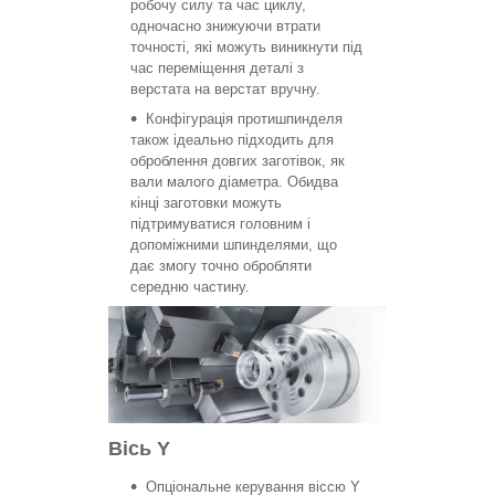
робочу силу та час циклу,
одночасно знижуючи втрати
точності, які можуть виникнути під
час переміщення деталі з
верстата на верстат вручну.
Конфігурація протишпинделя
також ідеально підходить для
оброблення довгих заготівок, як
вали малого діаметра. Обидва
кінці заготовки можуть
підтримуватися головним і
допоміжними шпинделями, що
дає змогу точно обробляти
середню частину.
Вісь Y
Опціональне керування віссю Y