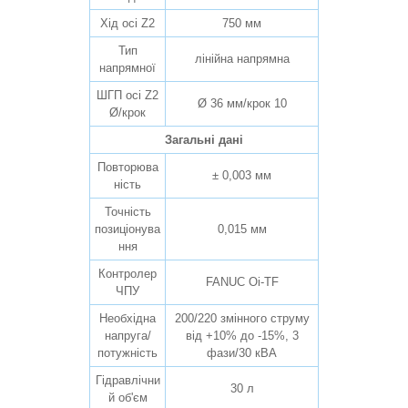
Хід осі Z2
750 мм
Тип
лінійна напрямна
напрямної
ШГП осі Z2
Ø 36 мм/крок 10
Ø/крок
Загальні дані
Повторюва
± 0,003 мм
ність
Точність
позиціонува
0,015 мм
ння
Контролер
FANUC Oi-TF
ЧПУ
Необхідна
200/220 змінного струму
напруга/
від +10% до -15%, 3
потужність
фази/30 кВА
Гідравлічни
30 л
й об'єм