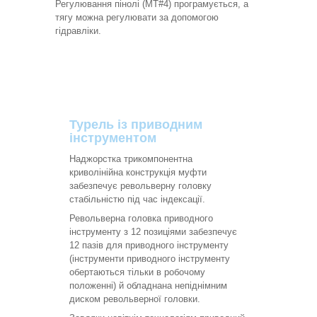
Регулювання пінолі (MT#4) програмується, а
тягу можна регулювати за допомогою
гідравліки.
Турель із приводним
інструментом
Наджорстка трикомпонентна
криволінійна конструкція муфти
забезпечує револьверну головку
стабільністю під час індексації.
Револьверна головка приводного
інструменту з 12 позиціями забезпечує
12 пазів для приводного інструменту
(інструменти приводного інструменту
обертаються тільки в робочому
положенні) й обладнана непіднімним
диском револьверної головки.