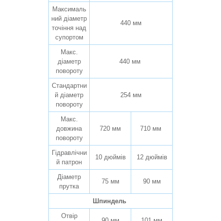
Максималь
ний діаметр
440 мм
точіння над
супортом
Макс.
діаметр
440 мм
повороту
Стандартни
й діаметр
254 мм
повороту
Макс.
довжина
720 мм
710 мм
повороту
Гідравлічни
10 дюймів
12 дюймів
й патрон
Діаметр
75 мм
90 мм
прутка
Шпиндель
Отвір
90 мм
101 мм