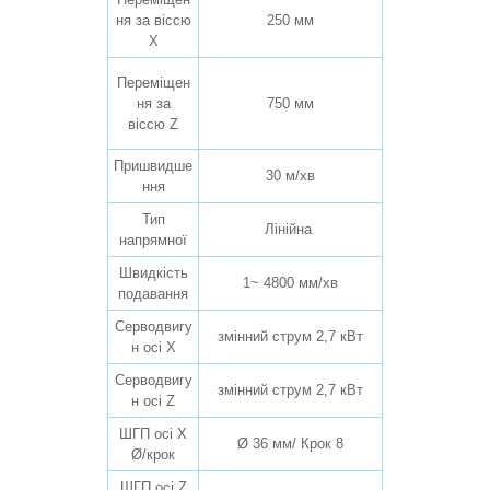
ня за віссю
250 мм
X
Переміщен
ня за
750 мм
віссю Z
Пришвидше
30 м/хв
ння
Тип
Лінійна
напрямної
Швидкість
1~ 4800 мм/хв
подавання
Серводвигу
змінний струм 2,7 кВт
н осі X
Серводвигу
змінний струм 2,7 кВт
н осі Z
ШГП осі X
Ø 36 мм/ Крок 8
Ø/крок
ШГП осі Z