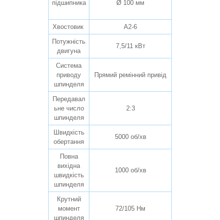
підшипника
Ø 100 мм
Хвостовик
А2-6
Потужність
7,5/11 кВт
двигуна
Система
приводу
Прямий ремінний привід
шпинделя
Передавал
ьне число
2:3
шпинделя
Швидкість
5000 об/хв
обертання
Повна
вихідна
1000 об/хв
швидкість
шпинделя
Крутний
момент
72/105 Нм
шпинделя