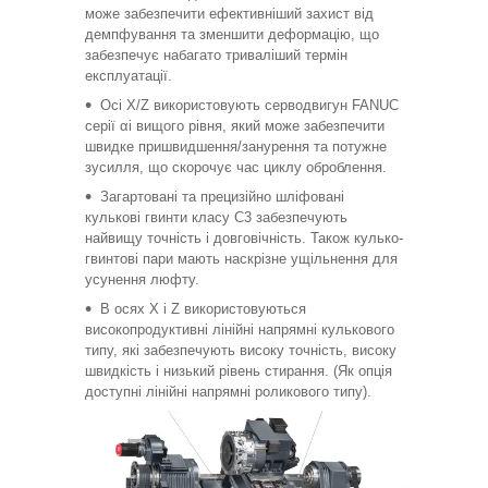
може забезпечити ефективніший захист від
демпфування та зменшити деформацію, що
забезпечує набагато триваліший термін
експлуатації.
Осі X/Z використовують серводвигун FANUC
серії αi вищого рівня, який може забезпечити
швидке пришвидшення/занурення та потужне
зусилля, що скорочує час циклу оброблення.
Загартовані та прецизійно шліфовані
кулькові гвинти класу C3 забезпечують
найвищу точність і довговічність. Також кулько-
гвинтові пари мають наскрізне ущільнення для
усунення люфту.
В осях X і Z використовуються
високопродуктивні лінійні напрямні кулькового
типу, які забезпечують високу точність, високу
швидкість і низький рівень стирання. (Як опція
доступні лінійні напрямні роликового типу).