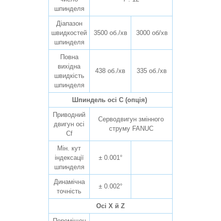
шпинделя
Діапазон
швидкостей
3500 об./хв
3000 об/хв
шпинделя
Повна
вихідна
438 об./хв
335 об./хв
швидкість
шпинделя
Шпиндель осі С (опція)
Приводний
Серводвигун змінного
двигун осі
струму FANUC
Cf
Мін. кут
індексації
± 0.001°
шпинделя
Динамічна
± 0.002°
точність
Осі X й Z
Переміщен