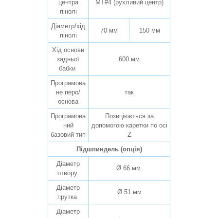
центра
MT#4 (рухливий центр)
пінолі
Діаметр/хід
70 мм
150 мм
пінолі
Хід основи
задньої
600 мм
бабки
Програмова
не перо/
так
основа
Програмова
Позиціюється за
ний
допомогою каретки по осі
базовий тип
Z
Підшпиндель (опція)
Діаметр
Ø 66 мм
отвору
Діаметр
Ø 51 мм
прутка
Діаметр