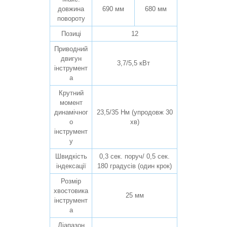
довжина
690 мм
680 мм
повороту
Позиці
12
Приводний
двигун
3,7/5,5 кВт
інструмент
а
Крутний
момент
динамічног
23,5/35 Нм (упродовж 30
о
хв)
інструмент
у
Швидкість
0,3 сек. поруч/ 0,5 сек.
індексації
180 градусів (один крок)
Розмір
хвостовика
25 мм
інструмент
а
Діапазон