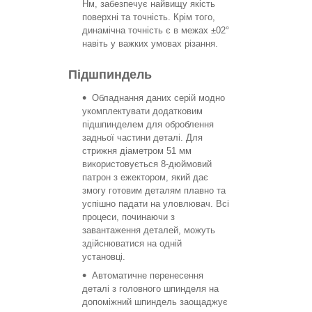
Нм, забезпечує найвищу якість
поверхні та точність. Крім того,
динамічна точність є в межах ±02°
навіть у важких умовах різання.
Підшпиндель
Обладнання даних серій модно
укомплектувати додатковим
підшпинделем для оброблення
задньої частини деталі. Для
стрижня діаметром 51 мм
використовується 8-дюймовий
патрон з ежектором, який дає
змогу готовим деталям плавно та
успішно падати на уловлювач. Всі
процеси, починаючи з
завантаження деталей, можуть
здійснюватися на одній
установці.
Автоматичне перенесення
деталі з головного шпинделя на
допоміжний шпиндель заощаджує