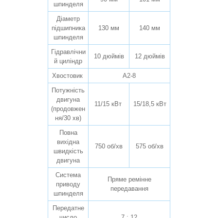
шпинделя
Діаметр
підшипника
130 мм
140 мм
шпинделя
Гідравлічни
10 дюймів
12 дюймів
й циліндр
Хвостовик
A2-8
Потужність
двигуна
11/15 кВт
15/18,5 кВт
(продовжен
ня/30 хв)
Повна
вихідна
750 об/хв
575 об/хв
швидкість
двигуна
Система
Пряме ремінне
приводу
передавання
шпинделя
Передатне
число
7 : 12