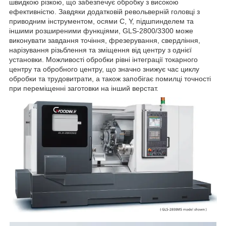
швидкою різкою, що забезпечує обробку з високою
ефективністю. Завдяки додатковій револьверній головці з
приводним інструментом, осями C, Y, підшпинделем та
іншими розширеними функціями, GLS-2800/3300 може
виконувати завдання точіння, фрезерування, свердління,
нарізування різьблення та зміщення від центру з однієї
установки. Можливості обробки рівні інтеграції токарного
центру та обробного центру, що значно знижує час циклу
обробки та трудовитрати, а також запобігає помилці точності
при переміщенні заготовки на інший верстат.