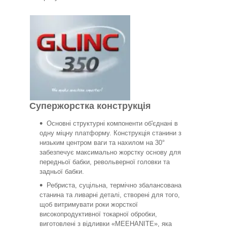
Супержорстка конструкція
Основні структурні компоненти об'єднані в
одну міцну платформу. Конструкція станини з
низьким центром ваги та нахилом на 30°
забезпечує максимально жорстку основу для
передньої бабки, револьверної головки та
задньої бабки.
Ребриста, суцільна, термічно збалансована
станина та ливарні деталі, створені для того,
щоб витримувати роки жорсткої
високопродуктивної токарної обробки,
виготовлені з відливки «MEEHANITE», яка