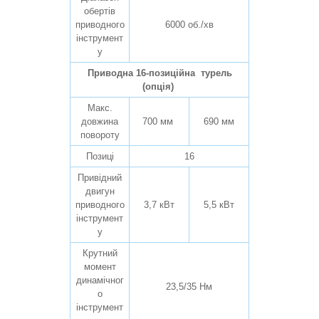
обертів
приводного
6000 об./хв
інструмент
у
Приводна 16-позиційна турель
(опція)
Макс.
довжина
700 мм
690 мм
повороту
Позиці
16
Привідний
двигун
приводного
3,7 кВт
5,5 кВт
інструмент
у
Крутний
момент
динамічног
23,5/35 Нм
о
інструмент